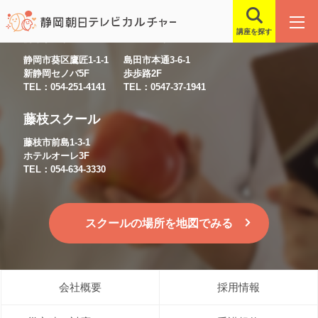
講座を探す
静岡スクール
島田スクール
静岡市葵区鷹匠1-1-1
島田市本通3-6-1
新静岡セノバ5F
歩歩路2F
TEL：054-251-4141
TEL：0547-37-1941
藤枝スクール
藤枝市前島1-3-1
ホテルオーレ3F
TEL：054-634-3330
スクールの場所を地図でみる
会社概要
採用情報