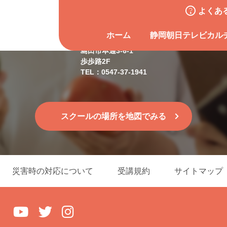
よくあ
島田スクール
ホーム
静岡朝日テレビカル
島田市本通3-6-1
歩歩路2F
TEL：0547-37-1941
スクールの場所を地図でみる
災害時の対応について
受講規約
サイトマップ