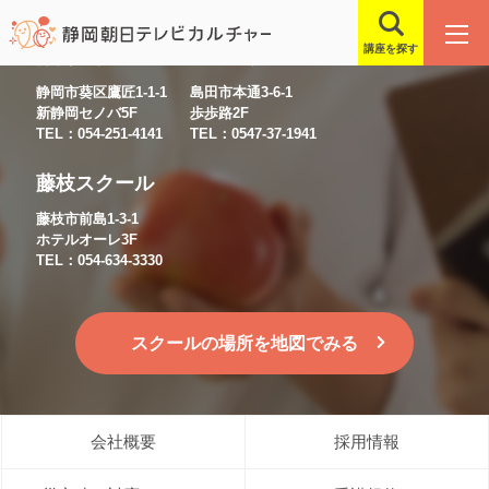
講座を探す
静岡スクール
島田スクール
静岡市葵区鷹匠1-1-1
島田市本通3-6-1
新静岡セノバ5F
歩歩路2F
TEL：054-251-4141
TEL：0547-37-1941
藤枝スクール
藤枝市前島1-3-1
ホテルオーレ3F
TEL：054-634-3330
スクールの場所を地図でみる
会社概要
採用情報