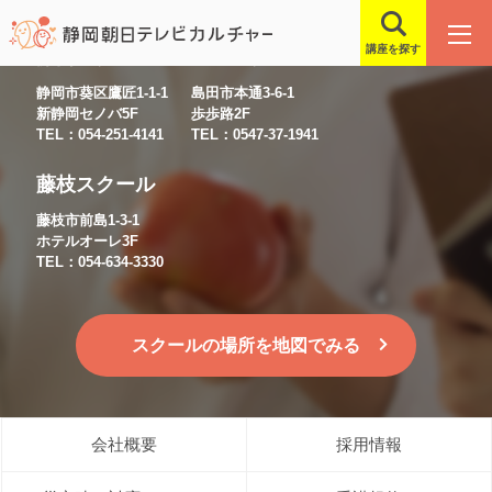
講座を探す
静岡スクール
島田スクール
静岡市葵区鷹匠1-1-1
島田市本通3-6-1
新静岡セノバ5F
歩歩路2F
TEL：054-251-4141
TEL：0547-37-1941
藤枝スクール
藤枝市前島1-3-1
ホテルオーレ3F
TEL：054-634-3330
スクールの場所を地図でみる
会社概要
採用情報