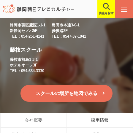
講座を探す
静岡スクール
島田スクール
静岡市葵区鷹匠1-1-1
島田市本通3-6-1
新静岡セノバ5F
歩歩路2F
TEL：054-251-4141
TEL：0547-37-1941
藤枝スクール
藤枝市前島1-3-1
ホテルオーレ3F
TEL：054-634-3330
スクールの場所を地図でみる
会社概要
採用情報