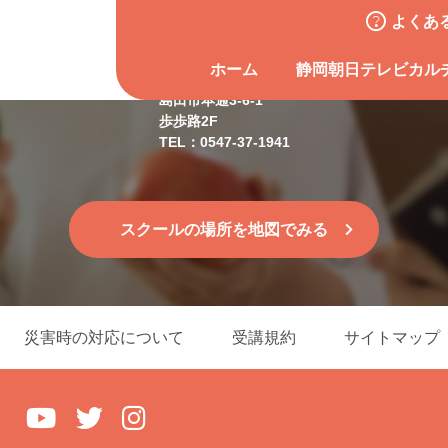
よくあ
島田スクール
ホーム
静岡朝日テレビカル
島田市本通3-6-1
歩歩路2F
TEL：0547-37-1941
スクールの場所を地図でみる
災害時の対応について
受講規約
サイトマップ