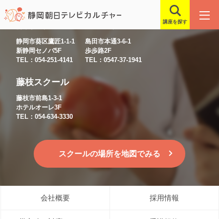
講座を探す
静岡スクール
島田スクール
静岡市葵区鷹匠1-1-1
島田市本通3-6-1
新静岡セノバ5F
歩歩路2F
TEL：054-251-4141
TEL：0547-37-1941
藤枝スクール
藤枝市前島1-3-1
ホテルオーレ3F
TEL：054-634-3330
スクールの場所を地図でみる
会社概要
採用情報