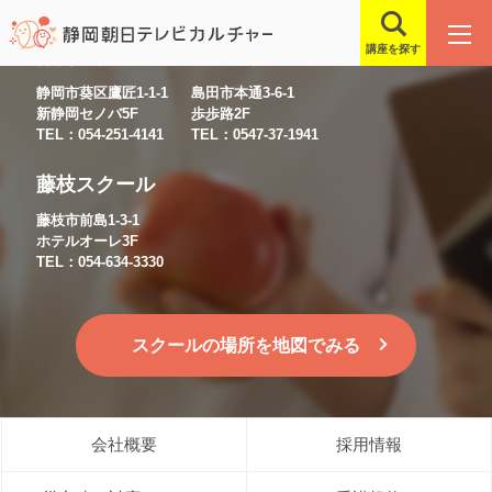
講座を探す
静岡スクール
島田スクール
静岡市葵区鷹匠1-1-1
島田市本通3-6-1
新静岡セノバ5F
歩歩路2F
TEL：054-251-4141
TEL：0547-37-1941
藤枝スクール
藤枝市前島1-3-1
ホテルオーレ3F
TEL：054-634-3330
スクールの場所を地図でみる
会社概要
採用情報