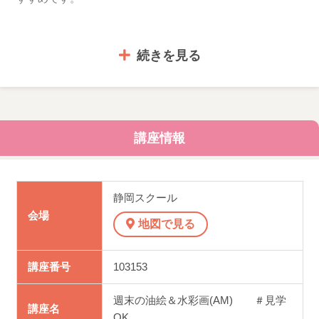
続きを見る
【油絵】
初心者の方からベテランの方まで絵画制作に取り組んでい
ます。初心者の方は、まず果物やビンなど静物デッサンで
基礎を身につけます。ベテランの方も制作の早い方からじ
講座情報
っくり型の方までいらっしゃいますので、その人のペース
に合わせて進めていきます。静物・風景画・名画模写など
時間をかけて仕上げていきます。週末の土曜をご一緒に楽
静岡スクール
しみましょう。
会場
地図で見る
見学できます！
講座番号
103153
初心者の方は見学で入会前に先生に必要なお道具をご相談
週末の油絵＆水彩画(AM) ＃見学
講座名
下さい
OK.