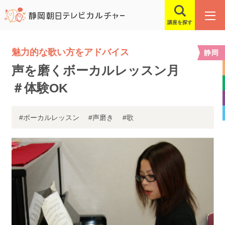
講座を探す
魅力的な歌い方をアドバイス
静岡
声を磨くボーカルレッスン月
＃体験OK
#ボーカルレッスン
#声磨き
#歌