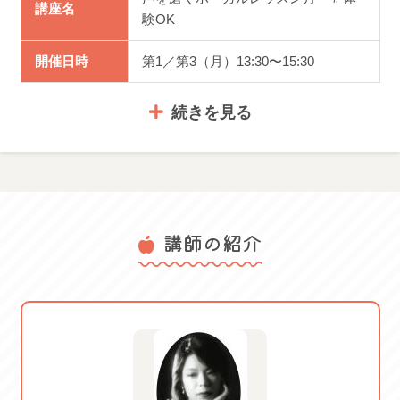
講座名
他のメンバーの指導を聞くのも勉強になると好評です！
験OK
～持ち物～
開催日時
第1／第3（月）13:30〜15:30
筆記用具、譜面2枚（ご用意可能な方）、ヴォイスレコーダ
続きを見る
ー（お好みで）
※ヴォイスレコーダー（録音機器）は、ご自宅で練習をさ
れたい方にお好みでご用意いただくものです。
体験料金
2,750円
※初回レッスンで譜面を用意できなくても問題なし！講師
講師の紹介
服装・持ち
歌いたい曲の楽譜（ご用意可能な
と相談をしながら決めていただければ結構です。
物
方）、筆記用具
～見学を希望される方へ～
体験可能日： 2026/08/03 月
2026/08/17 月 2026/08/31 月
見学は、レッスン時間内で15分程度のご案内となります。
2026/09/07 月 2026/10/05 月
ご案内
2026/10/19 月 2026/11/02 月
個人当日指導方式の為、当日の参加人数によって終了時間
2026/11/16 月 2026/12/07 月
が異なります。