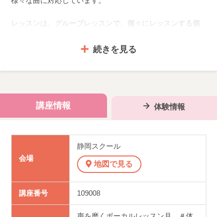
様々な曲に対応しています。
レッスンは、グループレッスンで、個々にレッスンする個
別指導方式。
続きを見る
□■□ レッスン方法について □■□
・発声練習（全員）10分程度のヴォイストレーニング
・ひとりひとり自分で選んだ曲の指導を受けます。
講座情報
体験情報
（一人7分～12分程度。個々の曲の完成度により、レッスン
の所要時間は異なります）
静岡スクール
会場
・自分で選んだ曲が仕上がり、講師に合格点をもらった
地図で見る
ら、次回から別の曲（自選曲）にチャレンジ！
このため、一曲が仕上がるまでの期間は、個人で異なりま
講座番号
109008
す。
声を磨くボーカルレッスン月 ＃体