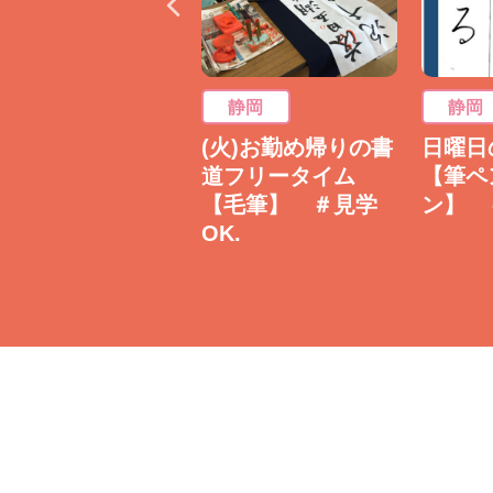
静岡
静岡
静岡
(火)お勤め帰りの書
(火)お勤め帰りの書
日曜日
道フリータイム
道フリータイム
【筆ペ
【ボールペン
【毛筆】 ＃見学
ン】 
字】 ＃見学OK.
OK.