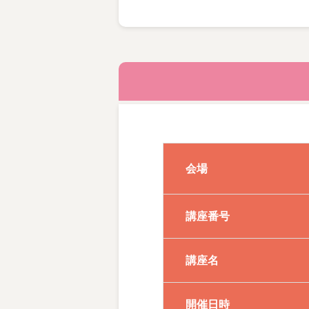
●毛筆・ペン字コース 《段・
※ペン字コースは、デスクペ
※ご家族2名以上でご受講にな
●ボールペン字・筆ペンコー
106011
会場
講座番号
講座名
開催日時