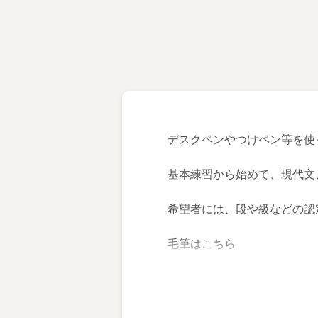
デスクペンやつけペン等を使
基本練習から始めて、現代文
希望者には、段や級などの認
毛筆は
こちら
ボールペン・筆ペンは
こちら
教材費について