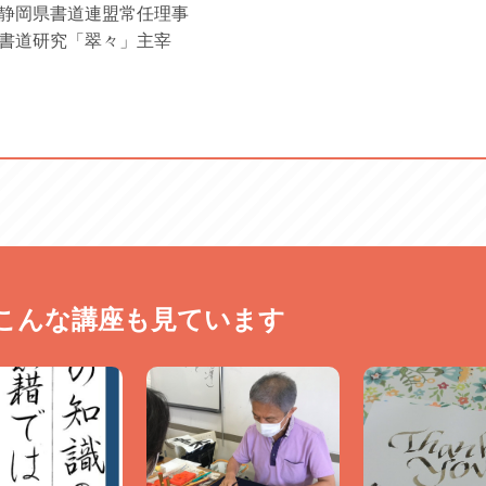
静岡県書道連盟常任理事
書道研究「翠々」主宰
こんな講座も見ています