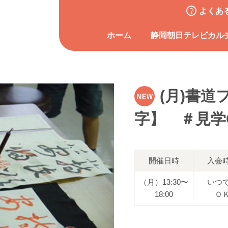
よくあ
ホーム
静岡朝日テレビカル
(月)書
字】 ＃見学
開催日時
入会
（月）13:30〜
いつ
18:00
Ｏ