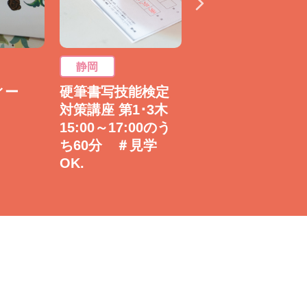
静岡
静岡
フィー
硬筆書写技能検定
暮らしに役立つ 
対策講座 第1･3木
用書道 フリータ
15:00～17:00のう
ム【ペン字・ボー
ち60分 ＃見学
ルペン】 ＃見学
OK.
OK.