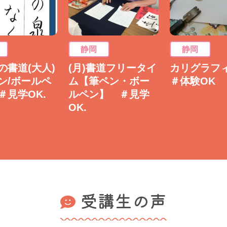
静岡
静岡
の書道(大人)
(月)書道フリータイ
カリグラ
ン/ボールペ
ム【筆ペン・ボー
＃体験OK
＃見学OK.
ルペン】 ＃見学
OK.
受講生の声