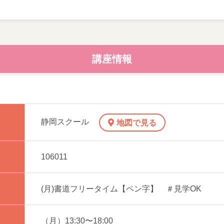
級の認定あり》 1,980円（3ヶ月分 教本・出品料込）
ン（ペン先が万年筆のようになっているもの）を使用。
講座情報
ると、2人目以降は教材費のペア割引あります（3ヶ月660円
ス 《段・級の認定なし》 990円（3ヶ月分 手本・用紙代込
静岡スクール
地図で見る
106011
(月)書道フリータイム【ペン字】 ＃見学OK
（月）13:30〜18:00