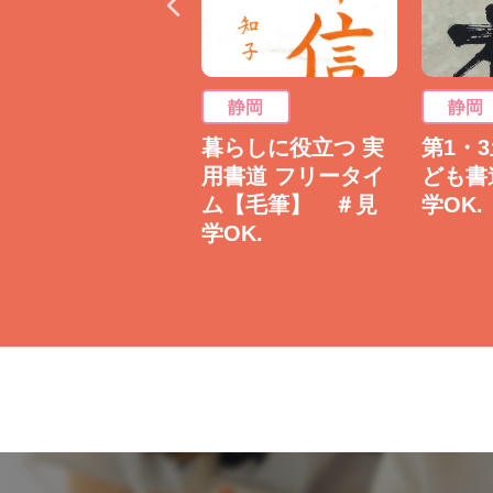
静岡
静岡
静岡
(火)お勤め帰りの書
暮らしに役立つ 実
第1・
道フリータイム
用書道 フリータイ
ども
【毛筆】 ＃見学
ム【毛筆】 ＃見
学OK.
K.
学OK.