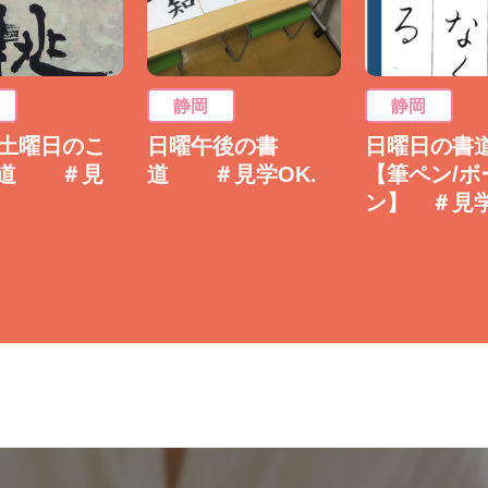
静岡
静岡
3土曜日のこ
日曜午後の書
日曜日の書道
書道 ＃見
道 ＃見学OK.
【筆ペン/ボ
ン】 ＃見学