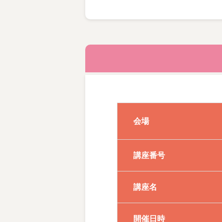
【 講座の主な内容 】
・基本点画・・・楷書、行書
・年賀状、暑中見舞 など日
（その他の情報）
●月刊誌「書三昧（しょざん
会場
●山梨先生の別コース（月⇔
106023
講座番号
＃書道
講座名
開催日時