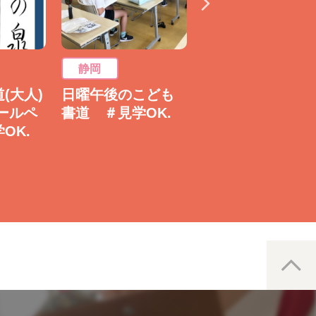
静岡
静岡
(大人)
日曜午後のこども
暮らしに役立つ 
ールペ
書道 ＃見学OK.
用書道 フリータ
OK.
ム【ペン字・ボー
ルペン】 ＃見学
OK.