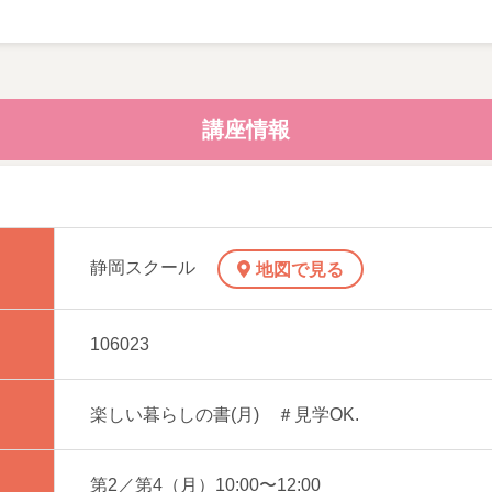
、草書、 かな単体、連綿
常に役立つ書 他
講座情報
まい）」は実費購入
静岡スクール
地図で見る
木）への振替が可能です。（事前に事務局までお申し出が必要
106023
楽しい暮らしの書(月) ＃見学OK.
第2／第4（月）10:00〜12:00