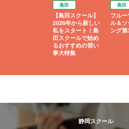
島田
島田
島田
樹皮＆つる籠のバ
【島田スクール】
フルー
グ(土)AM
2026年から新しい
ル＆ソ
私をスタート！島
ング第3
田スクールで始め
るおすすめの習い
事大特集
静岡スクール