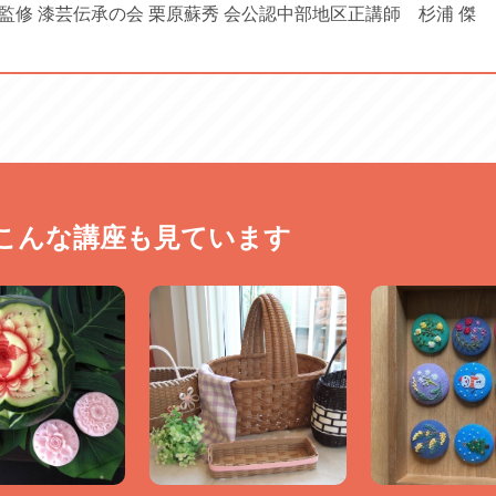
監修 漆芸伝承の会 栗原蘇秀 会公認中部地区正講師 杉浦 傑
00円が必要です。※初回に講師にご相談ください
（講師に直接お支払いください）
こんな講座も見ています
ノづくり ＃月に一度 #体験会 224125