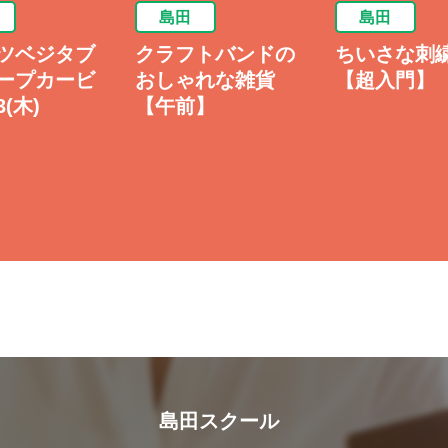
島田
島田
ツベジタブ
クラフトバンドの
ちいさな刺
ープカービ
おしゃれな雑貨
【超入門】
(木)
【午前】
島田スクール