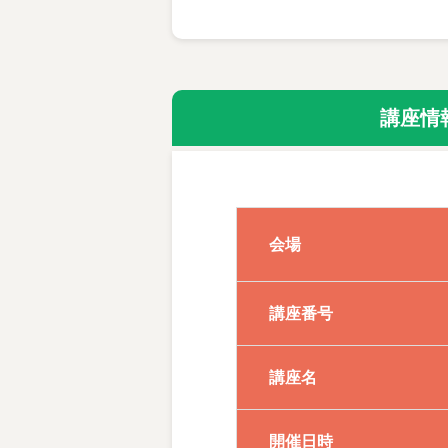
「金継ぎ」ってどんなもの？
まずは練習用の器を使って、
体験料：5,940円(練習
講座情
◆体験レッスンQ＆A
こちらで用意する体験用の陶器のお
相談のための持参なら構いません。
会場
基礎工程の6回の中でも、一部、自分
ただ、高価なものや、思い入れのあ
普段使いのものを直して、練習して
講座番号
◆本コース（6か月）カリキ
講座名
1回目 割れた器の接着
開催日時