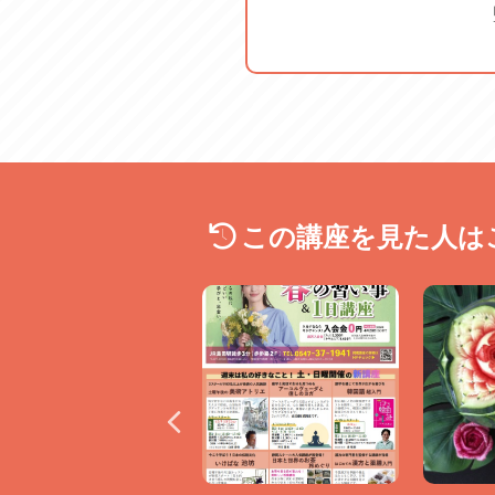
※道具購入希望者は、19,8
お支払いは、実費となります
この講座を見た人は
＃金継ぎ ＃器 ＃陶器 ＃モ