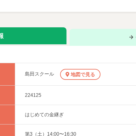
素人にもできる？
一度「金継ぎ」を体験してみましょう。
用の器等の教材費込）
※1週間前までに要予約
報
皿で行います。持ち物は、筆記用具のみで大丈夫です。
（修復作業は行いません）
島田スクール
地図で見る
の器を直していきます。

るものは、初めの段階ではおすすめできません。

からやる方がよいのではと思います。

224125
ュラム
はじめての金継ぎ
第3（土）14:00〜16:30