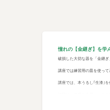
憧れの【金継ぎ】を学
破損した大切な器を「金継ぎ
講座では練習用の皿を使って
講座では、本うるし｢生漆｣
初回は、道具を全員レンタル
◆体験レッスン 1週間前の