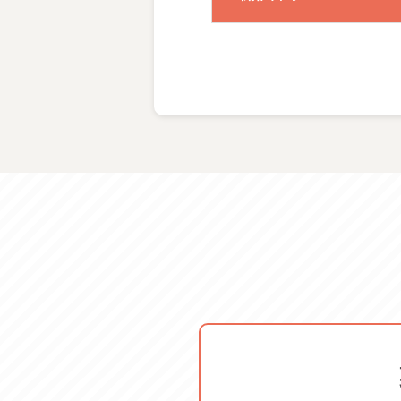
2回目 欠けた部分の欠埋め
3回目 下塗り研ぎ及び中塗
4、5回目 中塗り研ぎ、上
6回目 掃除を行い基本工程
・蒔絵 6回目を目途に桜、
す。）
体験料金
服装・持ち物
■お道具に関して
初回セット：5,940円（内
ご案内
その他教材費：8,250円（
道具レンタル可：550円/回