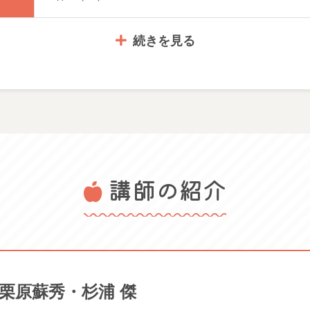
り（併せてひびの補強）
続きを見る
塗り及び金蒔き
完了（基本工程終了後は自分の器の修復や応用技法を使った金
紅葉の蒔絵を完成させる（完成後は自分の描きたいものに蒔絵
5,940円（教材費込み）
講師の紹介
筆記用具 汚れても良い服装
容：練習用陶器、筆３本 真綿セット、スポンジ）
体験日（1週間前までにご予約ください） 2026/
2026/08/29 土 2026/09/19 土
3ヵ月）（内容：代用金、漆、溶剤、粉、油、純金など消耗品）
栗原蘇秀・杉浦 傑