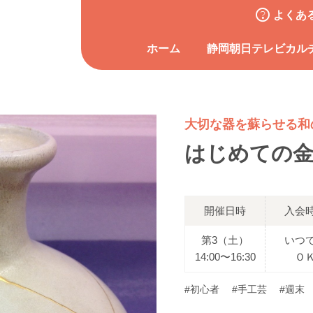
よくあ
ホーム
静岡朝日テレビカル
大切な器を蘇らせる和
はじめての
開催日時
入会
第3（土）
いつ
14:00〜16:30
Ｏ
#初心者
#手工芸
#週末