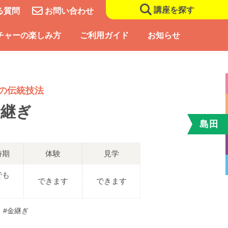
講座を探す
る質問
お問い合わせ
チャーの楽しみ方
ご利用ガイド
お知らせ
の伝統技法
金継ぎ
島田
時期
体験
見学
でも
できます
できます
Ｋ
#金継ぎ