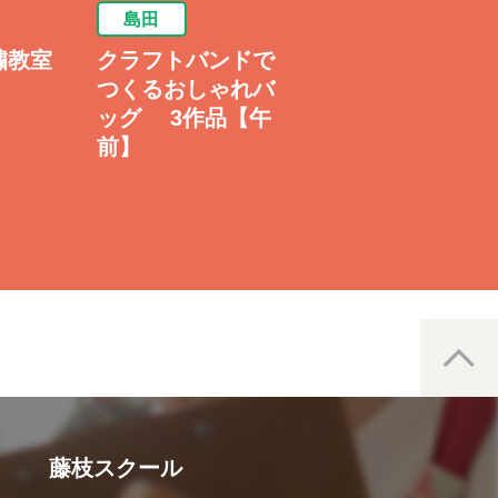
島田
島田
繍教室
クラフトバンドで
【リニューアル】
つくるおしゃれバ
土曜日のレザー工
ッグ 3作品【午
房
前】
藤枝スクール