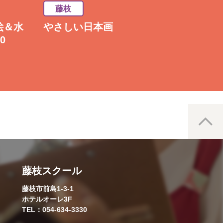
藤枝
藤枝
絵＆水
やさしい日本画
初心者の油絵＆水
0
彩画 (水)1000
藤枝スクール
藤枝市前島1-3-1
ホテルオーレ3F
TEL：054-634-3330