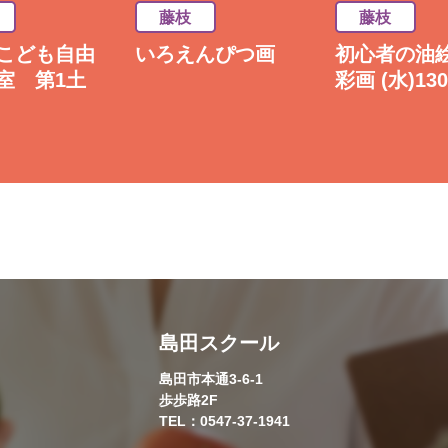
藤枝
藤枝
こども自由
いろえんぴつ画
初心者の油
室 第1土
彩画 (水)130
島田スクール
島田市本通3-6-1
歩歩路2F
TEL：0547-37-1941