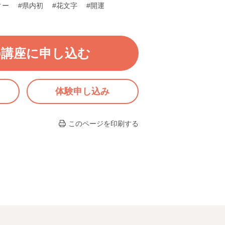
ィー
#県内初
#花文字
#開運
の講座に申し込む
体験申し込み
このページを印刷する