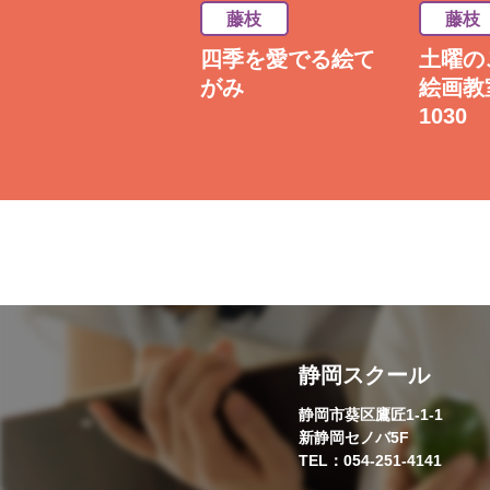
藤枝
藤枝
藤枝
基礎から学ぶ絵画
四季を愛でる絵て
土曜の
表現【中学生〜大
がみ
絵画教
人】
1030
静岡スクール
静岡市葵区鷹匠1-1-1
新静岡セノバ5F
TEL：054-251-4141