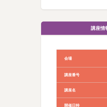
～体験レッスン時のお題につ
画数が少なく、季節や日常に
講座情
当日ご案内させていただきま
会場
講座番号
講座名
941028
開催日時