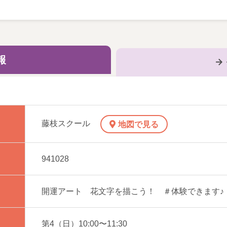
いて～
おいての素敵な意味の文字をお題にしています
報
す
藤枝スクール
地図で見る
941028
開運アート 花文字を描こう！ ＃体験できます♪
第4（日）10:00〜11:30