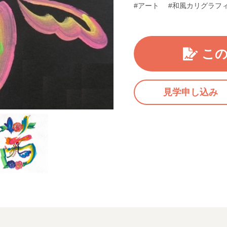
#アート
#和風カリグラフ
こ
見学申し込み