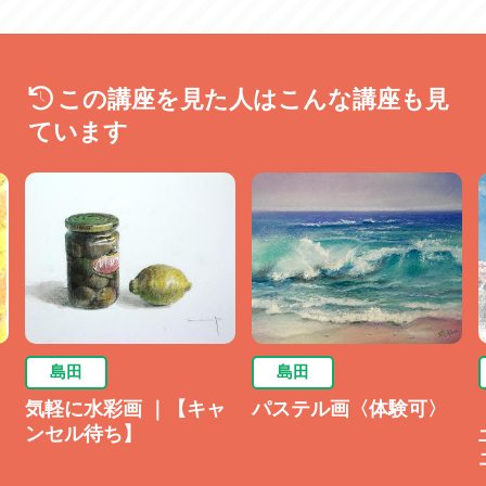
この講座を見た人はこんな講座も見
ています
島田
島田
気軽に水彩画 ｜【キャ
パステル画〈体験可〉
ンセル待ち】