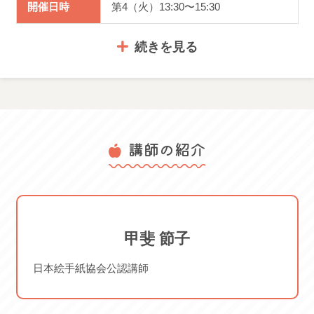
開催日時
第4（火）13:30〜15:30
体験日は下の【体験情報】からご確認いただけます。
続きを見る
体験料：2,640円 （要予約・道具貸出可)
お気軽にお申込み下さい！
体験料金
2,640円
講師の紹介
服装・持ち
※要予約、道具貸出可
物
#絵手紙 #絵てがみ #手作り #美術 223032
体験日(要予約) 2026/04/28 火
2026/05/26 火 2026/06/23 火
ご案内
2026/07/28 火 2026/08/25 火
甲斐 節子
2026/09/29 火
日本絵手紙協会公認講師