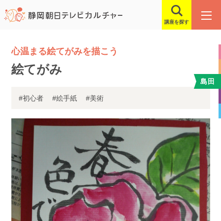
講座を探す
心温まる絵てがみを描こう
絵てがみ
島田
#初心者
#絵手紙
#美術