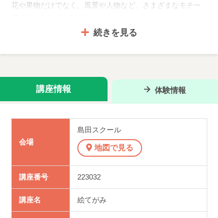
花や果物だけでなく、風景や人物など、さまざまなモチー
フにチャレンジしながら、
続きを見る
はがきサイズにとどまらず、折り帳やアート作品づくりに
も取り組みます。
墨流し、マーブリング、消しゴム遊印、ちぎり絵といった
多彩な技法で、表現の幅を広げていく楽しさも魅力です。
講座情報
体験情報
ただ「描く」だけではなく、「届ける」楽しさも味わえる
絵てがみ。
心を込めた一枚が、あなたの大切な人の心にもあたたかく
島田スクール
届きます。
会場
地図で見る
季節の移ろいを感じながら、自分らしい表現を楽しんでみ
ませんか？
講座番号
223032
講座名
絵てがみ
◆体験できます◆