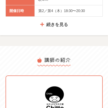
開催日時
第2／第4（木）18:30〜20:30
続きを見る
体験料金
5,665円
講師の紹介
体験について 「ミラー」を作成しま
服装・持ち
す。3日前迄に要予約 エプロン は
物
さみ サインペン(細字)、筆(使い古
しでOK）
体験可能日： 2026/05/28 木
2026/06/11 木 2026/06/25 木
ご案内
2026/07/09 木 2026/07/23 木
107002
2026/07/30 木 2026/08/27 木