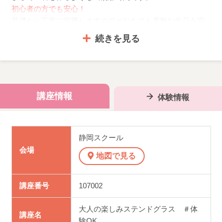
初心者の方でも安心！
基礎から丁寧に指導しますのでどなたでも素敵な作品を完
成できます。
続きを見る
暮らしを彩るランプや小物、窓辺を飾るパネルなど、
世界にひとつだけの作品作りを楽しみましょう！
手しごとのぬくもりとガラスの輝きが、あなたの毎日に新
しい彩りを添えます。
講座情報
体験情報
初めてステンドグラスを習う方は、工具一式を講師より購
入可能です。
工具一式：28,000円
静岡スクール
会場
★体験レッスンは、随時受付
地図で見る
まずは「ミラー」を作ってみましょう！(3日前ま
でに要予約)
講座番号
107002
大人の楽しみステンドグラス ＃体
講座名
験OK.