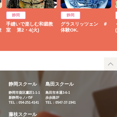
静岡
静岡
手縫いで楽しむ和裁教
グラスリッツェン ＃
験
室 第2・4(火)
体験OK.
静岡スクール
島田スクール
静岡市葵区鷹匠1-1-1
島田市本通3-6-1
新静岡セノバ5F
歩歩路2F
TEL：054-251-4141
TEL：0547-37-1941
藤枝スクール