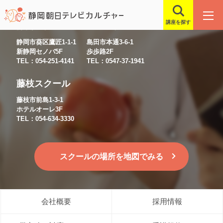
講座を探す
静岡スクール
島田スクール
静岡市葵区鷹匠1-1-1
島田市本通3-6-1
新静岡セノバ5F
歩歩路2F
TEL：054-251-4141
TEL：0547-37-1941
藤枝スクール
藤枝市前島1-3-1
ホテルオーレ3F
TEL：054-634-3330
スクールの場所を地図でみる
会社概要
採用情報