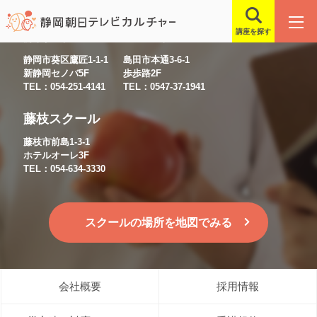
講座を探す
静岡スクール
島田スクール
静岡市葵区鷹匠1-1-1
島田市本通3-6-1
新静岡セノバ5F
歩歩路2F
TEL：054-251-4141
TEL：0547-37-1941
藤枝スクール
藤枝市前島1-3-1
ホテルオーレ3F
TEL：054-634-3330
スクールの場所を地図でみる
会社概要
採用情報