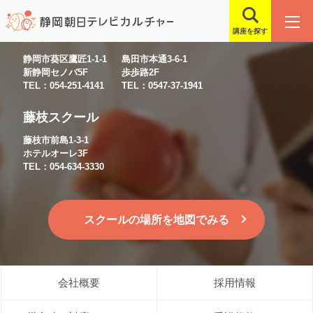
講座を探す
静岡スクール
島田スクール
静岡市葵区鷹匠1-1-1
島田市本通3-6-1
新静岡セノバ5F
歩歩路2F
TEL：054-251-4141
TEL：0547-37-1941
藤枝スクール
藤枝市前島1-3-1
ホテルオーレ3F
TEL：054-634-3330
スクールの場所を地図でみる
会社概要
採用情報