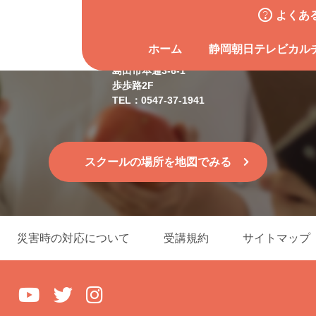
よくあ
島田スクール
ホーム
静岡朝日テレビカル
島田市本通3-6-1
歩歩路2F
TEL：0547-37-1941
スクールの場所を地図でみる
災害時の対応について
受講規約
サイトマップ