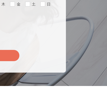
木
金
土
日