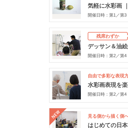
気軽に水彩画 
開催日時：第1／第3（土
残席わずか
デッサン＆油絵
開催日時：第2／第4（土
自由で多彩な表現
水彩画表現を
開催日時：第2／第4（土
見る側から描く側
はじめての日本画