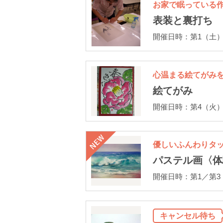
お家で眠っている
表装と裏打ち
開催日時：第1（土）13
心温まる絵てがみ
絵てがみ
開催日時：第4（火）13
優しいふんわりタ
パステル画〈体
開催日時：第1／第3（火
キャンセル待ち