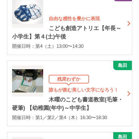
自由な感性を豊かに表現
こども創造アトリエ【年長～
小学生】第４(土)午後
開催日時：第4（土）13:00〜14:30
島田
残席わずか
誰もが羨む美しい文字になろう！
木曜のこども書道教室(毛筆・
硬筆) 【幼稚園(年中)～中学生】
開催日時：第1／第2／第4（木）16:30〜18:30
島田