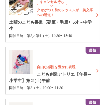
キャンセル待ち
クセがつく前のレッスンが、美文字
への近道！
土曜のこども書道〈硬筆・毛筆〉5才～中学
生
開催日時：第2／第4（土）14:30〜15:40
藤枝
自由な感性を豊かに表現
こども創造アトリエ【年長～
小学生】第２(土)午前
開催日時：第2（土）10:00〜11:30
藤枝