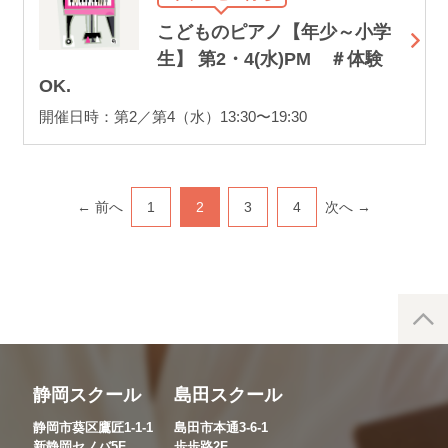
こどものピアノ【年少～小学
生】 第2・4(水)PM ＃体験
OK.
開催日時：第2／第4（水）13:30〜19:30
← 前へ
1
2
3
4
次へ →
静岡スクール
島田スクール
静岡市葵区鷹匠1-1-1
島田市本通3-6-1
新静岡セノバ5F
歩歩路2F