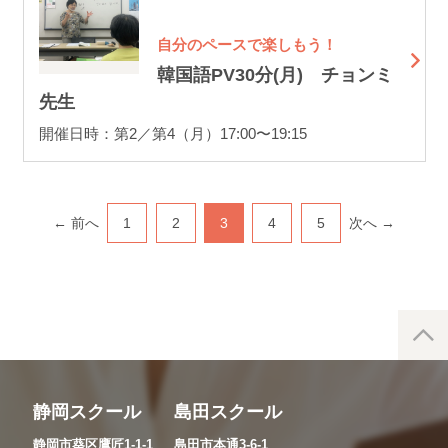
自分のペースで楽しもう！
韓国語PV30分(月) チョンミ
先生
開催日時：第2／第4（月）17:00〜19:15
← 前へ
1
2
3
4
5
次へ →
静岡スクール
島田スクール
静岡市葵区鷹匠1-1-1
島田市本通3-6-1