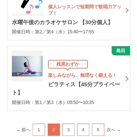
個人レッスンで短期間で歌唱力アッ
プ！
水曜午後のカラオケサロン 【30分個人】
開催日時：第2／第4（水）15:40〜17:55
島田
残席わずか
楽しみながら、無理なく鍛える！
ピラティス【45分プライベー
ト】
開催日時：第1／第3（水）09:50〜10:35
← 前へ
1
2
3
4
5
次へ →