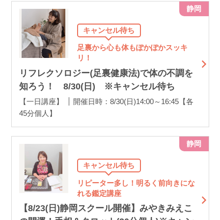
静岡
キャンセル待ち
足裏から心も体もぽかぽかスッキ
リ！
リフレクソロジー(足裏健康法)で体の不調を
知ろう！ 8/30(日) ※キャンセル待ち
【一日講座】
開催日時：8/30(日)14:00～16:45【各
45分個人】
静岡
キャンセル待ち
リピーター多し！明るく前向きにな
れる鑑定講座
【8/23(日)静岡スクール開催】みやきみえこ