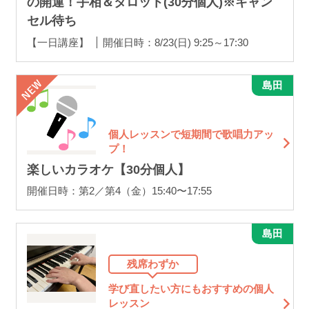
の開運！手相＆タロット(30分個人)※キャン
セル待ち
【一日講座】
開催日時：8/23(日) 9:25～17:30
島田
個人レッスンで短期間で歌唱力アッ
プ！
楽しいカラオケ【30分個人】
開催日時：第2／第4（金）15:40〜17:55
島田
残席わずか
学び直したい方にもおすすめの個人
レッスン