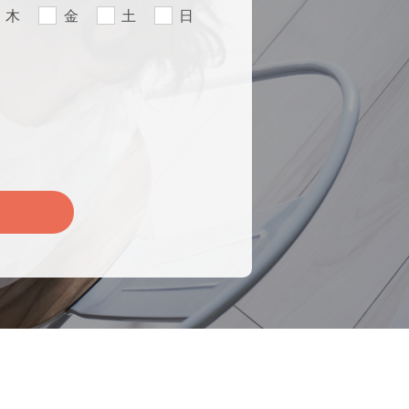
木
金
土
日