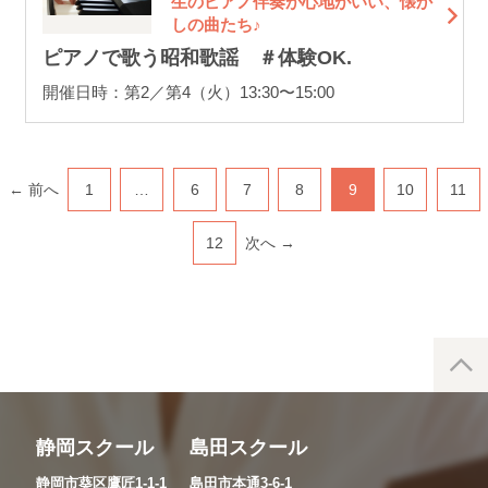
生のピアノ伴奏が心地がいい、懐か
しの曲たち♪
ピアノで歌う昭和歌謡 ＃体験OK.
開催日時：第2／第4（火）13:30〜15:00
← 前へ
1
…
6
7
8
9
10
11
12
次へ →
静岡スクール
島田スクール
静岡市葵区鷹匠1-1-1
島田市本通3-6-1